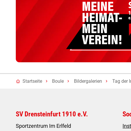
Startseite
Boule
Bildergalerien
Tag der 
SV Drensteinfurt 1910 e.V.
So
Sportzentrum Im Erlfeld
Ins